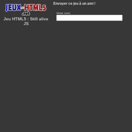
Envoyer ce jeu à un ami !
Votre nom
Jeu HTML5 : Still alive
JS